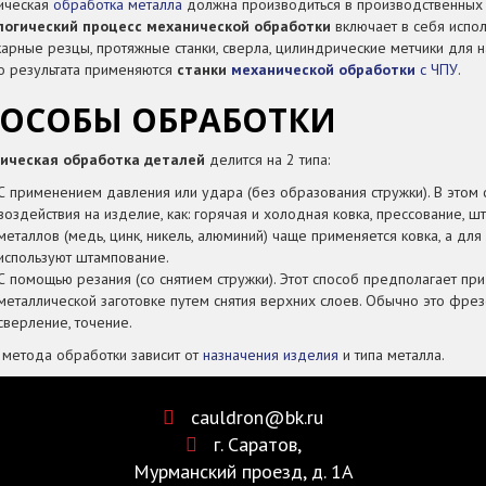
ическая
обработка металла
должна производиться в производственных
логический процесс механической обработки
включает в себя испол
окарные резцы, протяжные станки, сверла, цилиндрические метчики для 
о результата применяются
станки
механической обработки
с ЧПУ
.
ОСОБЫ ОБРАБОТКИ
ическая обработка деталей
делится на 2 типа:
С применением давления или удара (без образования стружки). В этом
воздействия на изделие, как: горячая и холодная ковка, прессование, ш
металлов (медь, цинк, никель, алюминий) чаще применяется ковка, а для 
используют штампование.
С помощью резания (со снятием стружки). Этот способ предполагает 
металлической заготовке путем снятия верхних слоев. Обычно это фрез
сверление, точение.
метода обработки зависит от
назначения изделия
и типа металла.
cauldron@bk.ru
г. Саратов,
Мурманский проезд, д. 1А