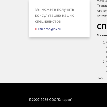
Механ
Техно
Вы можете получить
как: т
консультацию наших
точног
специалистов
СП
cauldron@bk.ru
Механ
Выбор 
2007-2026 ООО "Колдрон"